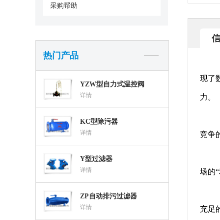
采购帮助
热门产品
现了
YZW型自力式温控阀
详情
力。
KC型除污器
详情
竞争
Y型过滤器
详情
场的“
ZP自动排污过滤器
详情
充足