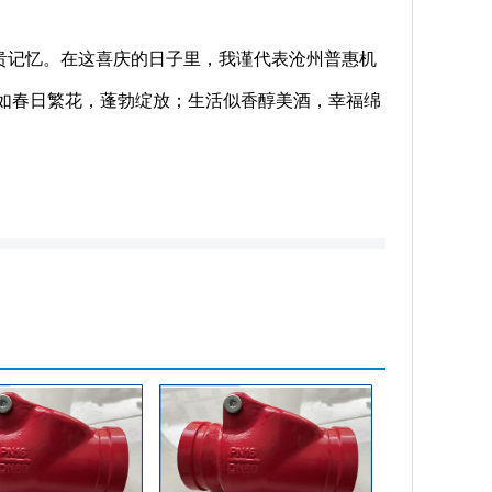
贵记忆。在这喜庆的日子里，我谨代表沧州普惠机
如春日繁花，蓬勃绽放；生活似香醇美酒，幸福绵