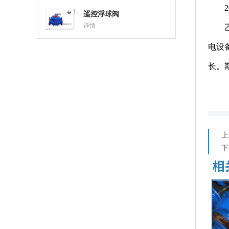
2
遥控浮球阀
详情
电设
长。
上
下