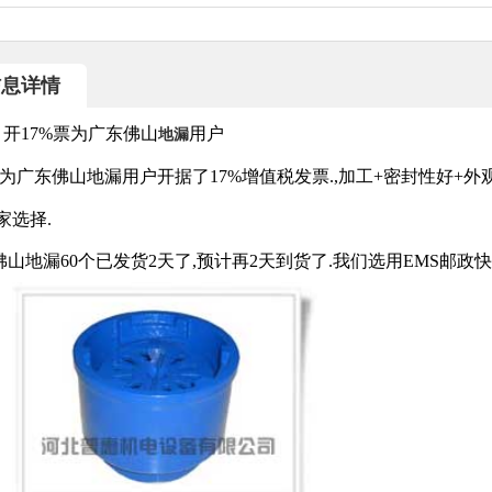
信息详情
开17%票为广东佛山
用户
地漏
为广东佛山地漏用户开据了17%增值税发票.,加工+密封性好+
家选择.
佛山地漏60个已发货2天了,预计再2天到货了.我们选用EMS邮政