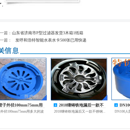
.
一篇：
山东省济南市P型过滤器发货3木箱1纸箱
一篇：
发呼和浩特智能水表水卡500张已用快递
管子外径100mm75mm用
2018继铸铁地漏后一款不
DN1
多大的波地漏
锈钢地漏畅
拉出
外径100mm75mm用多大的波
2018继铸铁地漏后又一款不锈钢...
DN100