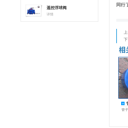
同行了
遥控浮球阀
详情
上
下
管子
地...