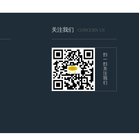
关注我们
CONCERN US
扫
一
扫
关
注
我
们