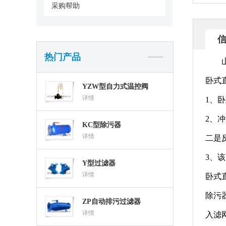
采购帮助
热门产品
卧式
YZW型自力式温控阀
详情
1、
2、
KC型除污器
详情
二是
3、
Y型过滤器
详情
卧式
除污
ZP自动排污过滤器
详情
入滤