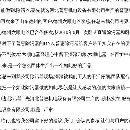
 能做到:除污器,要先就选河北普惠机电设备有限公司生产的普惠
再次来了山东德州的客户,德州六顺电器李总,任总来我公司考察,
与德州六顺电器已合作多次,从2010年6月 次卧式直通除污器和
里种下了普惠除污器的DNA,普惠除污器给客户带了实实在在的便利
务不到位.给六顺电器经理心中留下深深印象,六顺电器 在百忙中
出来,是一个怎么团体生产出一个如此好的产品.
老总来到我公司除污器现场,深深被我们工人的干活仔细,团队配合
能把一个如此除污器做的如此尽心,是让人感动的,值的大家信赖
印迹.除污器 先河北普惠机电设备有限公司生产的,,价格实在,服
电设备有限公司,就是 厂家.
 临行,也给我公司留下好的建议,我们 会认真参考,让们与用户的