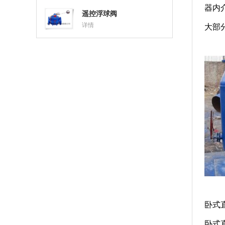
器内
遥控浮球阀
详情
大部
卧式
卧式