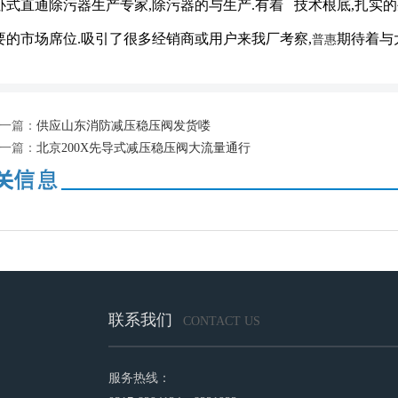
卧式直通除污器生产专家,除污器的与生产.有着 技术根底,扎实
要的市场席位.吸引了很多经销商或用户来我厂考察,
期待着与
普惠
一篇：
供应山东消防减压稳压阀发货喽
一篇：
北京200X先导式减压稳压阀大流量通行
联系我们
CONTACT US
服务热线：