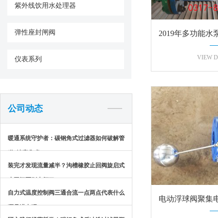
紫外线饮用水处理器
弹性座封闸阀
2019年多功能水
换新
VIEW D
仪表系列
公司动态
暖通系统守护者：碳钢角式过滤器如何破解管
道“堵塞焦虑”？
装完才发现流量减半？沟槽橡胶止回阀旋启式
止回阀区别太坏了
自力式温度控制阀三通合流一点两点代表什么
电动浮球阀聚集
哪是进出呢？