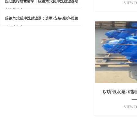
匠心践行经营哲学｜碳钢角式反冲洗过滤器顺
能一
VIEW D
利发货保定
碳钢角式反冲洗过滤器：选型•安装•维护•报价
一站式指南
多功能水泵控制阀门
片实物外
VIEW D