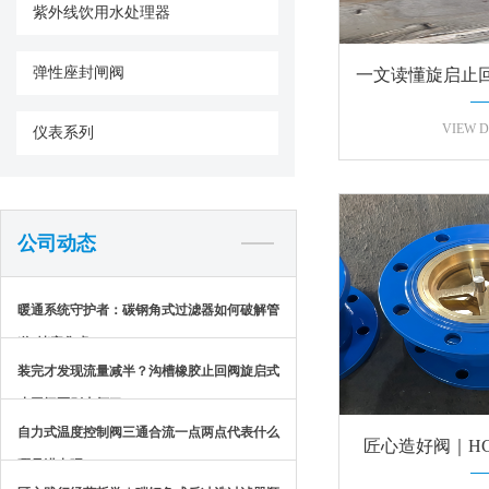
紫外线饮用水处理器
弹性座封闸阀
一文读懂旋启止
密封
VIEW D
仪表系列
公司动态
暖通系统守护者：碳钢角式过滤器如何破解管
道“堵塞焦虑”？
装完才发现流量减半？沟槽橡胶止回阀旋启式
止回阀区别太坏了
自力式温度控制阀三通合流一点两点代表什么
匠心造好阀｜HC
哪是进出呢？