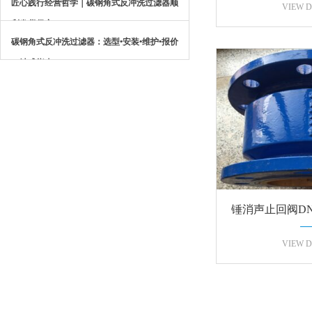
匠心践行经营哲学｜碳钢角式反冲洗过滤器顺
回阀，以心
VIEW D
利发货保定
碳钢角式反冲洗过滤器：选型•安装•维护•报价
一站式指南
锤消声止回阀DN1
体法
VIEW D