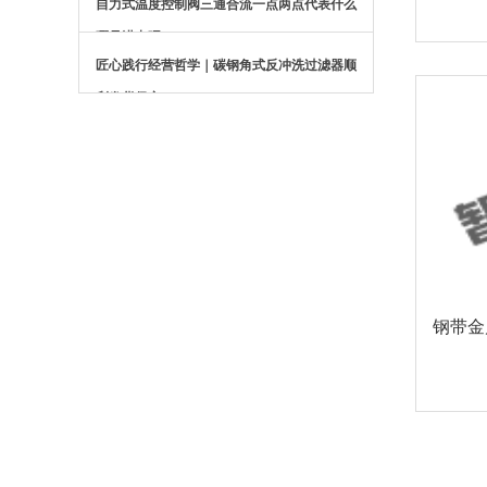
自力式温度控制阀三通合流一点两点代表什么
哪是进出呢？
匠心践行经营哲学｜碳钢角式反冲洗过滤器顺
利发货保定
钢带金