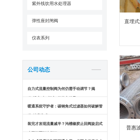
紫外线饮用水处理器
弹性座封闸阀
直埋式
仪表系列
公司动态
自力式流量控制阀为何仍需手动调节？揭
秘“设定”与“恒定”的核心差异
暖通系统守护者：碳钢角式过滤器如何破解管
道“堵塞焦虑”？
装完才发现流量减半？沟槽橡胶止回阀旋启式
普惠波
止回阀区别太坏了