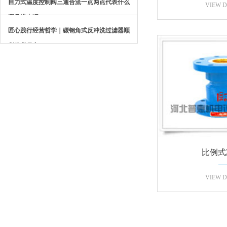
自力式温度控制阀三通合流一点两点代表什么
人减
VIEW D
哪是进出呢？
匠心践行经营哲学｜碳钢角式反冲洗过滤器顺
利发货保定
比例式
VIEW D