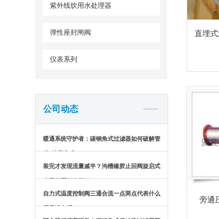
紫外线饮用水处理器
弹性座封闸阀
直埋式
仪表系列
公司动态
暖通系统守护者：碳钢角式过滤器如何破解管
道“堵塞焦虑”？
装完才发现流量减半？沟槽橡胶止回阀旋启式
止回阀区别太坏了
自力式温度控制阀三通合流一点两点代表什么
旁通
哪是进出呢？