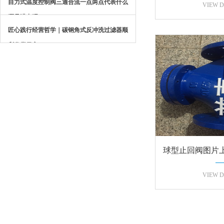
自力式温度控制阀三通合流一点两点代表什么
DN1000口径
VIEW D
哪是进出呢？
匠心践行经营哲学｜碳钢角式反冲洗过滤器顺
利发货保定
球型止回阀图片
单是
VIEW D