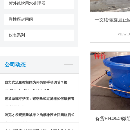
紫外线饮用水处理器
弹性座封闸阀
一文读懂旋启止
密封
VIEW D
仪表系列
公司动态
自力式流量控制阀为何仍需手动调节？揭
秘“设定”与“恒定”的核心差异
暖通系统守护者：碳钢角式过滤器如何破解管
道“堵塞焦虑”？
装完才发现流量减半？沟槽橡胶止回阀旋启式
备货HH48/49
止回阀区别太坏了