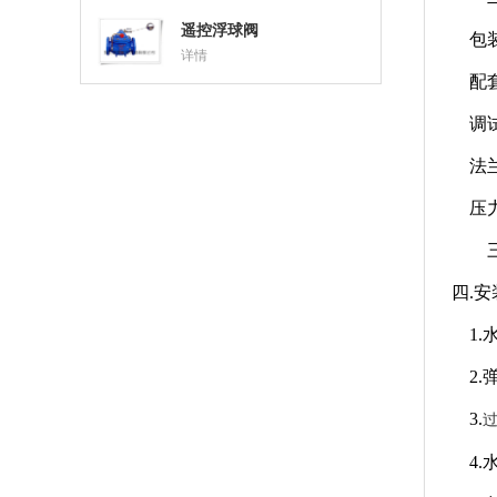
遥控浮球阀
包装
详情
配套
调试
法兰
压力使
四.
1.
2.
3.
4.