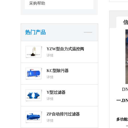
阀
采购帮助
热门产品
YZW型自力式温控阀
详情
KC型除污器
详情
DN
Y型过滤器
详情
一.D
ZP自动排污过滤器
多功能
详情