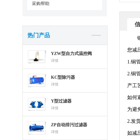
采购帮助
热门产品
您减
YZW型自力式温控阀
详情
1.
2.
KC型除污器
详情
产工
如何
Y型过滤器
详情
为避
2.
ZP自动排污过滤器
详情
如减