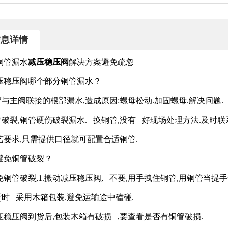
信息详情
铜管漏水
减压稳压阀
解决方案避免疏忽
压稳压阀哪个部分铜管漏水？
铜管与主阀联接的根部漏水,造成原因:螺母松动.加固螺母.解决问题.
铜管破裂,铜管硬伤破裂漏水. 换铜管,没有 好现场处理方法.及时
艺要求,只需提供口径就可配置合适铜管.
避免铜管破裂？
免铜管破裂,1.搬动减压稳压阀, 不要,用手拽住铜管,用铜管当提
发货时 采用木箱包装.避免运输途中磕碰.
压稳压阀到货后,包装木箱有破损 ,要查看是否有铜管破损.