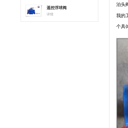
泊头
遥控浮球阀
详情
我的
个具