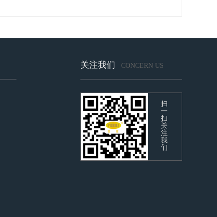
关注我们
CONCERN US
扫
一
扫
关
注
我
们