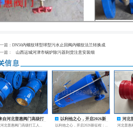
一篇：
DN50内螺纹球型球型污水止回阀内螺纹法兰转换成
一篇：
山西运城河津市锅炉除污器到货注意安装细
来自河北普惠阀门高级打
以利他之心，开启2026新
河北
工人的掏
征程：普惠
法”
河北普惠阀门高级打工人...
以利他之心，开启2026新征程：...
河北普惠阀