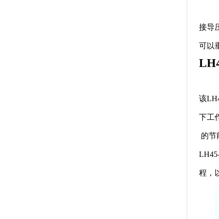
接导
可以
L
该L
下工
的节
LH
程，