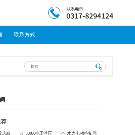
言
联系方式
阀
推荐
先导式减
500X持压泄压
水力电动控制阀