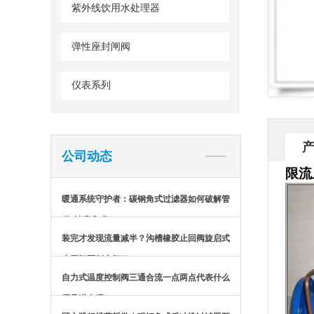
紫外线饮用水处理器
弹性座封闸阀
仪表系列
公司动态
限流
暖通系统守护者：碳钢角式过滤器如何破解管
道“堵塞焦虑”？
装完才发现流量减半？沟槽橡胶止回阀旋启式
止回阀区别太坏了
自力式温度控制阀三通合流一点两点代表什么
哪是进出呢？